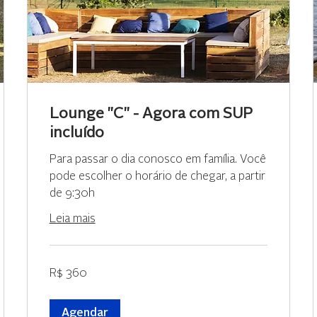
Lounge "C" - Agora com SUP
incluído
Para passar o dia conosco em família. Você
pode escolher o horário de chegar, a partir
de 9:30h
Leia mais
360
R$ 360
Reais
brasileiros
Agendar