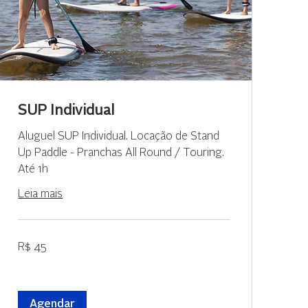
SUP Individual
Aluguel SUP Individual. Locação de Stand
Up Paddle - Pranchas All Round / Touring.
Até 1h
Leia mais
45
R$ 45
Reais
brasileiros
Agendar