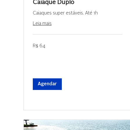
Caiaque Duplo
Caiaques super estáveis. Até 1h
Leia mais
64
R$ 64
Reais
brasileiros
Agendar