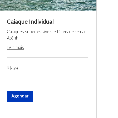
Caiaque Individual
Caiaques super estáveis e fáceis de remar.
Até 1h
Leia mais
39
R$ 39
Reais
brasileiros
Agendar