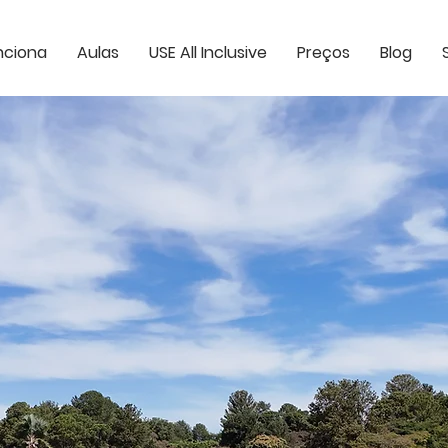
nciona
Aulas
USE All Inclusive
Preços
Blog
NDE