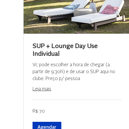
SUP + Lounge Day Use
Individual
Vc pode escolher a hora de chegar (a
partir de 9:30h) e de usar o SUP aqui no
clube. Preço p/ pessoa
Leia mais
70
R$ 70
Reais
brasileiros
Agendar