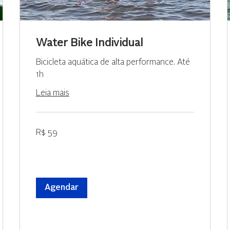
Water Bike Individual
Bicicleta aquática de alta performance. Até
1h
Leia mais
59
R$ 59
Reais
brasileiros
Agendar