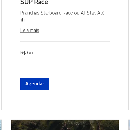
SUP Race
Pranchas Starboard Race ou All Star. Até
1h
Leia mais
60
R$ 60
Reais
brasileiros
Agendar