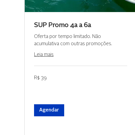
SUP Promo 4a a 6a
Oferta por tempo limitado. Não
acumulativa com outras promoções.
Leia mais
39
R$ 39
Reais
brasileiros
Agendar