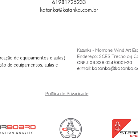
61981725233
katanka@katanka.com.br
Katanka - Morrone Wind Art Esp
Endereço: SCES Trecho 04 Conj
locação de equipamentos e aulas)
CNPJ: 09.338.024/0001-20
ção de equipamentos, aulas e
e:mail:
katanka@katanka.c
Política de Privacidade