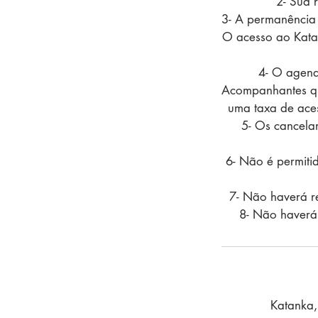
2- Sua 
3- A permanência 
O acesso ao Katan
4- O agend
Acompanhantes que
uma taxa de ace
5- Os cancela
6- Não é permiti
7- Não haverá re
8- Não haverá 
Katanka, 