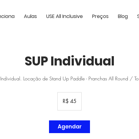
nciona
Aulas
USE All Inclusive
Preços
Blog
SUP Individual
Individual. Locação de Stand Up Paddle - Pranchas All Round / To
45
Reais
R$ 45
brasileiros
Agendar