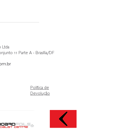
 Ltda
unto 11 Parte A - Brasília/DF
om.br
Política de
Devolução