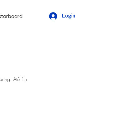
Starboard
Login
uring. Até 1h