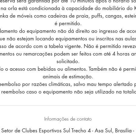
reserva será garantida por até 10 minutos após o horário sol
na orla está condicionada à capacidade do mobiliário do 
ka de móveis como cadeiras de praia, puffs, cangas, esteir
é permitido.
amento do equipamento não dá direito ao ingresso de ac
 não estejam locando equipamentos ou inscritos nas aulas
sso de acordo com a tabela vigente. Não é permitido revez
mentos ou remarcações podem ser feitos com até 4 horas an
solicitado.
do o acesso com bebidas ou alimentos. Também não é permi
animais de estimação.
embolso por razões climáticas, salvo mau tempo alertado p
reembolso caso o equipamento não seja utilizado na total
Informações de contato
Setor de Clubes Esportivos Sul Trecho 4 - Asa Sul, Brasília - 