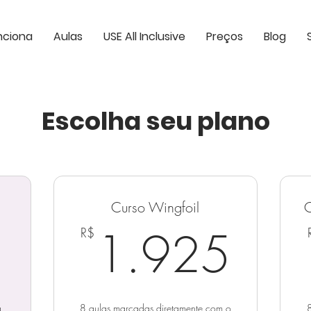
nciona
Aulas
USE All Inclusive
Preços
Blog
Escolha seu plano
Curso Wingfoil
C
595R$
1.
1.925
R$
a
8 aulas marcadas diretamente com o