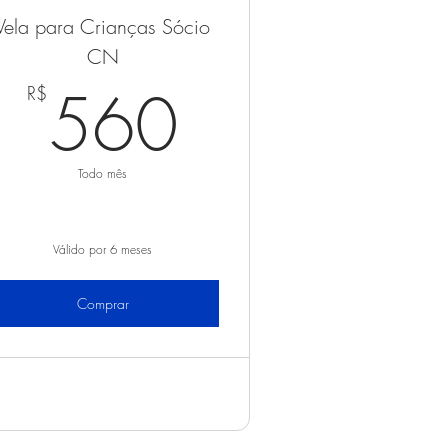
Vela para Crianças Sócio
R$
CN
560R$
560
R$
Todo mês
Válido por 6 meses
Comprar