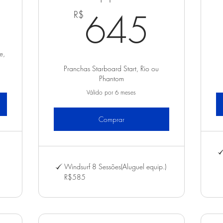
305R$
645
645
R$
e,
Pranchas Starboard Start, Rio ou
Phantom
Válido por 6 meses
Comprar
Windsurf 8 Sessões(Aluguel equip.)
R$585