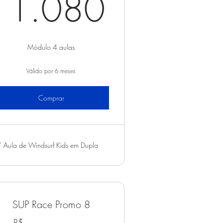
245R$
1.080R
1.080
Módulo 4 aulas
Válido por 6 meses
Comprar
Aula de Windsurf Kids em Dupla
SUP Race Promo 8
R$