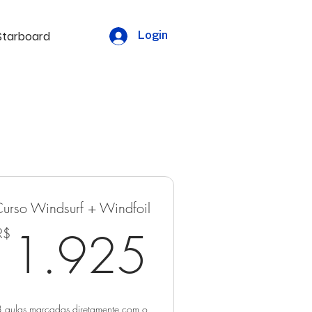
Starboard
Login
urso Windsurf + Windfoil
925R$
1.925R
1.925
R$
8 aulas marcadas diretamente com o