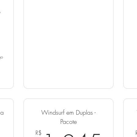
o
go
ca
Windsurf em Duplas -
885R$
Pacote
R$