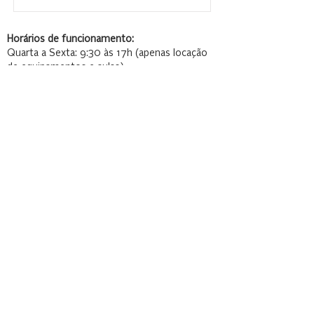
Horários de funcionamento:
Quarta a Sexta: 9:30 às 17h (apenas locação
de equipamentos e aulas)
Sábado e Domingo: 9:30 às 17h (locação de
equipamentos, aulas e lounges
Katanka - Morrone Wind Art Esp Ltda
Endereço: SCES Trecho 04 Conjunto 11 Parte
A - Brasília/DF
CNPJ:
09.338.024
/0001-20
e:mail:
katanka@katanka.com.br
Termos e Condições