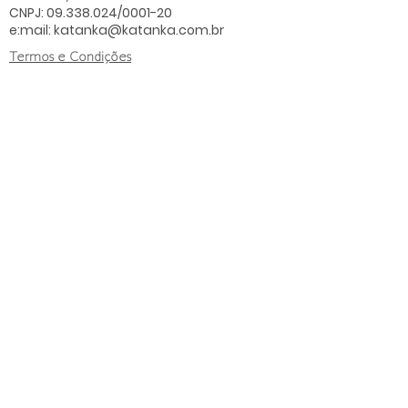
CNPJ:
09.338.024
/0001-20
e:mail:
katanka@katanka.com.br
Termos e Condições
Política de Privacidade
Política de Devolução