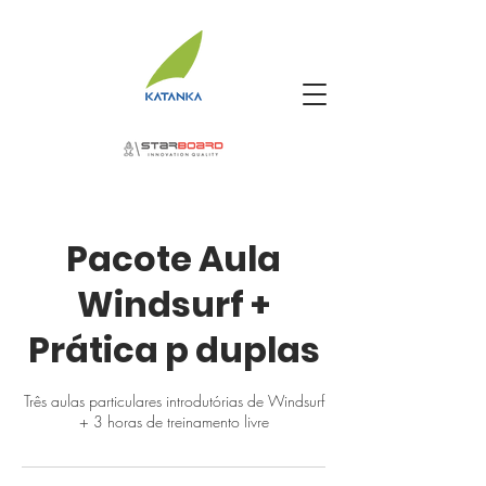
Pacote Aula
Windsurf +
Prática p duplas
Três aulas particulares introdutórias de Windsurf
+ 3 horas de treinamento livre