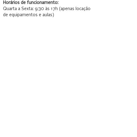
Horários de funcionamento:
Quarta a Sexta: 9:30 às 17h (apenas locação
de equipamentos e aulas)
Sábado e Domingo: 9:30 às 17h (locação de
equipamentos, aulas e lounges
Katanka - Morrone Wind Art Esp Ltda
Endereço: SCES Trecho 04 Conjunto 11 Parte
A - Brasília/DF
CNPJ:
09.338.024
/0001-20
e:mail:
katanka@katanka.com.br
Termos e Condições
Política de Privacidade